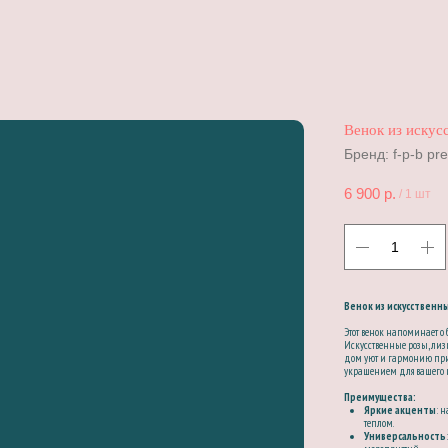
Венок из искус
Бренд: f-p-b p
6 900
р.
/
1 шт
Венок из искусственны
Этот венок напоминает о 
Искусственные розы, ли
дом уют и гармонию прир
украшением для вашего 
Преимущества:
Яркие акценты
: 
теплом.
Универсальность