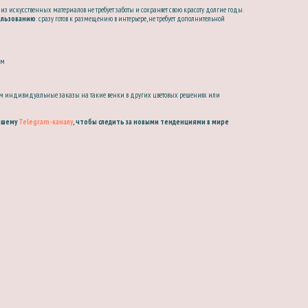
к из искусственных материалов не требует заботы и сохраняет свою красоту долгие годы.
ользованию
: сразу готов к размещению в интерьере, не требует дополнительной
см
 индивидуальные заказы на такие венки в других цветовых решениях или
ашему
Telegram-каналу
, чтобы следить за новыми тенденциями в мире