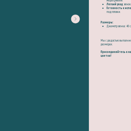
мероприятий.
Легкий уход
: вено
Готовность к исп
подготовки.
Размеры:
Диаметр венка: 40 
Мы с радостью выполним
размерах.
Присоединяйтесь к н
цветов!