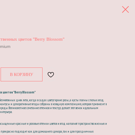
ственных цветов "Berry Blossom"
remium
В КОРЗИНУ
х цветов "Berry Blossom"
безмятежных днях лета, когда в садах цветут яркие розы, а кусты полны спелых ягод.
зиантусы и декоративные ягоды собраны в изящную композицию, которая привносит в
оды. Великолепное сочетание оттенков и текстур делает этот венок идеальным
интерьера.
насыщенные красные и розовые оттенки цветов и ягод наполнят пространство жизнью и
: прекрасно подходит как для домашнего декора, так и для праздничных