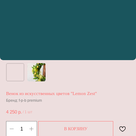
Венок из искусственных цветов "Lemon Zest"
Бренд: f-p-b premium
4 250
р.
/
1 шт
В КОРЗИНУ