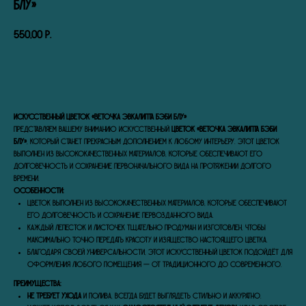
Блу»
550,00
р.
В КОРЗИНУ
Искусственный цветок «Веточка эвкалипта Бэби Блу»
Представляем вашему вниманию искусственный
цветок «Веточка эвкалипта Бэби
Блу»
, который станет прекрасным дополнением к любому интерьеру. Этот цветок
выполнен из высококачественных материалов, которые обеспечивают его
долговечность и сохранение первоначального вида на протяжении долгого
времени.
Особенности:
Цветок выполнен из высококачественных материалов, которые обеспечивают
его долговечность и сохранение первозданного вида.
Каждый лепесток и листочек тщательно продуман и изготовлен, чтобы
максимально точно передать красоту и изящество настоящего цветка.
Благодаря своей универсальности, этот искусственный цветок подойдёт для
оформления любого помещения — от традиционного до современного.
Преимущества:
Не требует ухода
и полива, всегда будет выглядеть стильно и аккуратно.