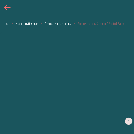
All
Настенный декор
Декоративные венки
Рождественский венок "Frosted Fairytale"