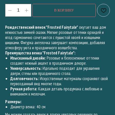
В КОРЗИНУ
Рождественский венок "Frosted Fairytale"
окутает ваш дом
нежностью зимней сказки. Мягкие розовые оттенки орхидей и
ягод гармонично сочетаются с пушистой хвоей и изящными
шишками. Фигурка ангелочка завершает композицию, добавляя
атмосферу уюта и праздничного волшебства.
Преимущества венка "Frosted Fairytale":
Изысканный дизайн:
Розовые и белоснежные оттенки
создают нежный акцент в праздничном декоре.
Универсальность:
Идеально подходит для украшения
двери, стены или праздничного стола.
Долговечность:
Искусственные материалы сохраняют свой
первозданный вид многие годы.
Ручная работа:
Каждая деталь продумана с любовью и
вниманием к мелочам.
Размеры:
Диаметр венка: 40 см
Мы можем создать венок в других цветовых решениях по