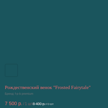
Рождественский венок "Frosted Fairytale"
Бренд: f-p-b premium
7 500
р.
/
1 шт
8 400
р.
/
1 шт