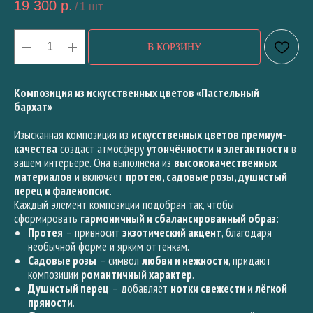
19 300
р.
/
1 шт
В КОРЗИНУ
Композиция из искусственных цветов «Пастельный
бархат»
Изысканная композиция из
искусственных цветов премиум-
качества
создаст атмосферу
утончённости и элегантности
в
вашем интерьере. Она выполнена из
высококачественных
материалов
и включает
протею, садовые розы, душистый
перец и фаленопсис
.
Каждый элемент композиции подобран так, чтобы
сформировать
гармоничный и сбалансированный образ
:
Протея
– привносит
экзотический акцент
, благодаря
необычной форме и ярким оттенкам.
Садовые розы
– символ
любви и нежности
, придают
композиции
романтичный характер
.
Душистый перец
– добавляет
нотки свежести и лёгкой
пряности
.