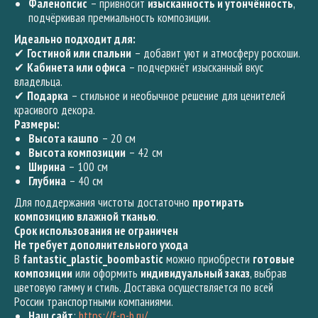
Фаленопсис
– привносит
изысканность и утончённость
,
подчёркивая премиальность композиции.
Идеально подходит для:
✔
Гостиной или спальни
– добавит уют и атмосферу роскоши.
✔
Кабинета или офиса
– подчеркнёт изысканный вкус
владельца.
✔
Подарка
– стильное и необычное решение для ценителей
красивого декора.
Размеры:
Высота кашпо
– 20 см
Высота композиции
– 42 см
Ширина
– 100 см
Глубина
– 40 см
Для поддержания чистоты достаточно
протирать
композицию влажной тканью
.
Срок использования не ограничен
Не требует дополнительного ухода
В
fantastic_plastic_boombastic
можно приобрести
готовые
композиции
или оформить
индивидуальный заказ
, выбрав
цветовую гамму и стиль. Доставка осуществляется по всей
России транспортными компаниями.
Наш сайт
:
https://f-p-b.ru/