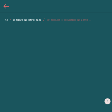
All
Интерьерные композиции
Композиция из искусственных цветов «Пастельный бархат»