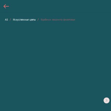
All
Искусственные цветы
Коробочки эвкалипта фиолетовые