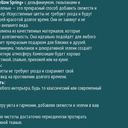
llow Spring»
с дельфиниумом, тюльпанами и
ленью — это прекрасный способ добавить свежести и
ьер. Искусственные цветы не требуют ухода и будут
оей красотой долгое время. Они не завянут и не
 внешнего вида.
лнена из качественных материалов, которые
ё долговечность. Она идеально подойдёт для любого
нет прекрасным подарком для близких и друзей.
иниума, тюльпанов и декоративной зелени создаёт
уютную атмосферу. Композиция будет хорошо
тиной, спальне, прихожей или на кухне.
:
веты не требуют ухода и сохраняют свой
вид на протяжении долгого времени.
ть:
бого интерьера, будь то классический или современный
ру уюта и гармонии, добавляя свежести и зелени в ваш
я чистоты достаточно периодически протирать
жной тканью.