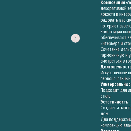
Композиция «Ye
декоративной зе
яркости в интер
радовать вас св
потеряют своего
Композиция выпо
обеспечивают е
интерьера и ста
Сочетание дельф
гармоничную и 
смотреться в гос
Долговечность
Искусственные ц
первоначальный 
Универсальнос
Подходит для лю
стиль.
Эстетичность:
Создаёт атмосфе
дом.
Для поддержани
композицию вла