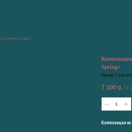
Композиция из искусственных цветов «Yellow Spring»
Композиция
Spring»
Бренд: f-p-b p
7 100
р.
/
1 
Композиция из 