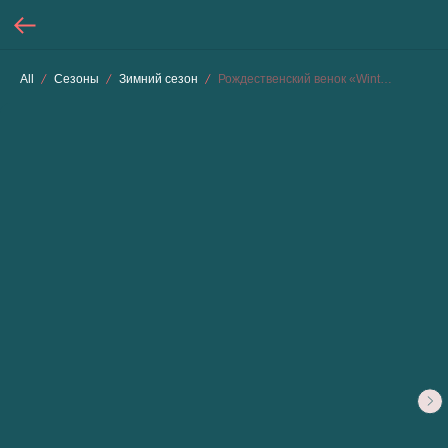
All
Сезоны
Зимний сезон
Рождественский венок «Winterberry Elf»