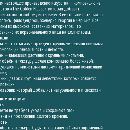
м настоящее произведение искусства — композицию из
ветов «The Golden Fleece», которая добавит
элегантности любому интерьеру. В её составе пять видов
опсисы, филодендрон, эхеверия, георгин и черника. Все
ены из высококачественных материалов, что
ранение их первоначального вида на долгие годы.
иции:
сы
— это красивые орхидеи с крупными белыми цветками,
мпозиции элегантность и лёгкость.
он
— вьющееся растение с крупными листьями,
объём и текстуру, делая композицию более живой.
уккулент с мясистыми листьями, придающий композиции
 вид.
кий цветок с крупными лепестками, который является
позиции.
старник, который добавляет натуральности и свежести.
композиции:
ть
веты не требуют ухода и сохраняют свой
вид на протяжении долгого времени.
ость
бого интерьера, будь то классический или современный