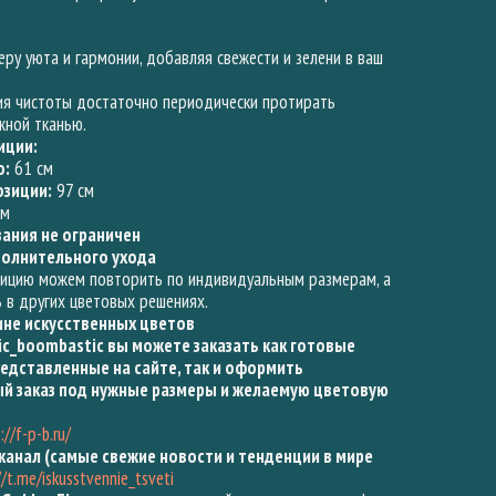
ь
ру уюта и гармонии, добавляя свежести и зелени в ваш
я чистоты достаточно периодически протирать
жной тканью.
иции:
о:
61 см
зиции:
97 см
см
вания не ограничен
полнительного ухода
зицию можем повторить по индивидуальным размерам, а
 в других цветовых решениях.
ине искусственных цветов
tic_boombastic вы можете заказать как готовые
едставленные на сайте, так и оформить
й заказ под нужные размеры и желаемую цветовую
://f-p-b.ru/
канал (самые свежие новости и тенденции в мире
//t.me/iskusstvennie_tsveti