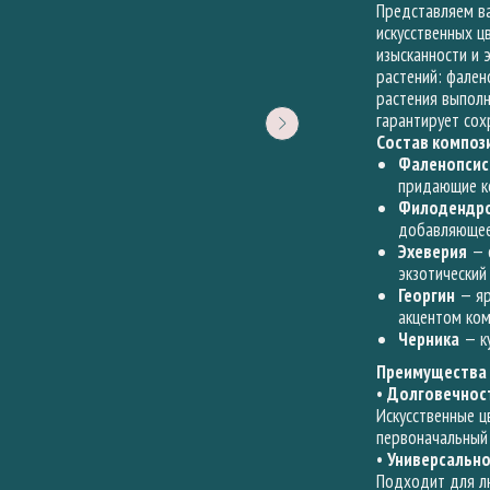
Представляем ва
искусственных ц
изысканности и 
растений: фален
растения выполн
гарантирует сох
Состав композ
Фаленопси
придающие ко
Филодендр
добавляющее 
Эхеверия
— с
экзотический
Георгин
— яр
акцентом ком
Черника
— ку
Преимущества 
•
Долговечнос
Искусственные ц
первоначальный 
•
Универсальн
Подходит для лю