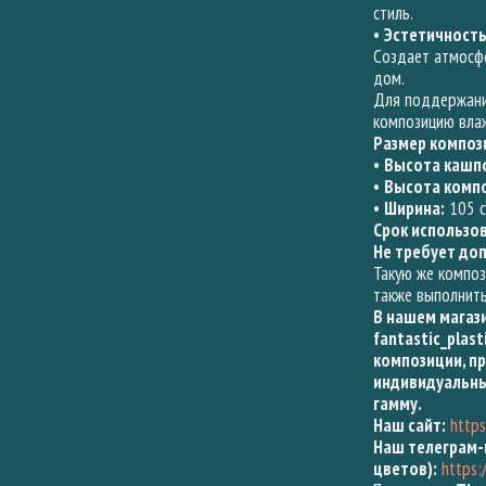
стиль.
•
Эстетичност
Создает атмосфе
дом.
Для поддержани
композицию вла
Размер композ
•
Высота кашп
•
Высота компо
•
Ширина:
105 
Срок использо
Не требует до
Такую же компо
также выполнить
В нашем магаз
fantastic_plas
композиции, пр
индивидуальны
гамму.
Наш сайт:
https
Наш телеграм-
цветов):
https: