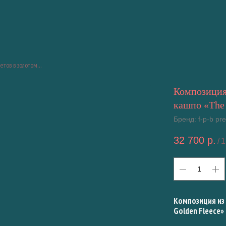
Композиция из искусственных цветов в золотом кашпо «The Golden Fleece»
Композиция 
кашпо «The 
Бренд: f-p-b p
32 700
р.
/
1
Композиция из
Golden Fleece»