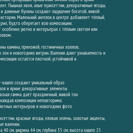
ент. Пышная хвоя, алые пуансеттии, декоративные ягоды,
 и длинные бусины создают ощущение богатой, живой
истории. Маленький ангелок в центре добавляет тёплый,
рих, будто оберегает всю композицию.
 особенно уютно в интерьерах с тёплым светом или
ревом.
ны камина, прихожей, гостиничных холлов,
 зон и новогодних витрин. Валенки дают узнаваемость и
омпозиция остаётся плотной, устойчивой и
рт-кашпо создают уникальный образ
воя и яркие декоративные элементы
асная гамма даёт праздничный, живой тон
, каждая композиция неповторима
уютных интерьеров и новогодних фото
ансеттии, красные ягоды, еловая зелень, золотые акценты,
е валенки.
та 40 см, ширина 44 см, глубина 35 см, высота кашпо 25