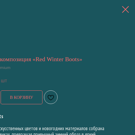
композиция «Red Winter Boots»
remium
 шт
В КОРЗИНУ
ts
скусственных цветов и новогодних материалов собрана
енках, превращая привычный зимний образ в яркий