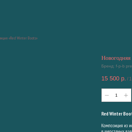
иция «Red Winter Boots»
Новогодняя 
Бренд: f-p-b p
15 500
р.
/
1
Red Winter Boo
Композиция из и
в шерстяных вал