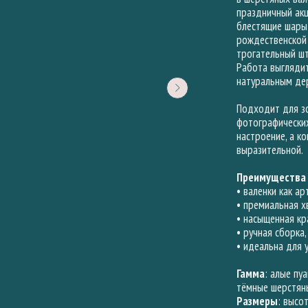
праздничный акц
блестящие шары
рождественской 
трогательный шт
Работа выглядит
натуральным де
Подходит для зо
фотографических
настроение, а к
выразительной.
Преимущества
• валенки как а
• премиальная х
• насыщенная кр
• ручная сборка
• идеальна для 
Гамма
: алые пу
тёмные шерстяны
Размеры
: высо