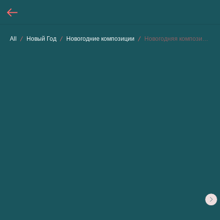
All
Новый Год
Новогодние композиции
Новогодняя композиция «Лесной каприз»