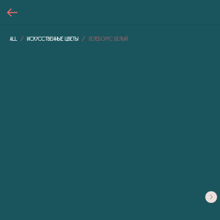
All
Искусственные цветы
Хелеборус белый