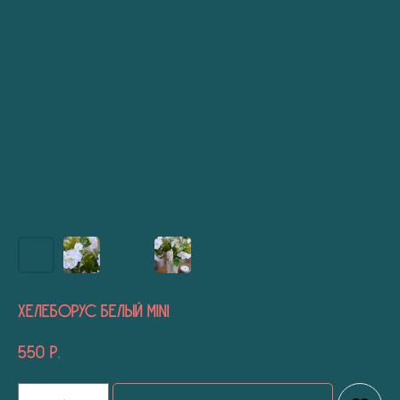
Хелеборус белый mini
550
р.