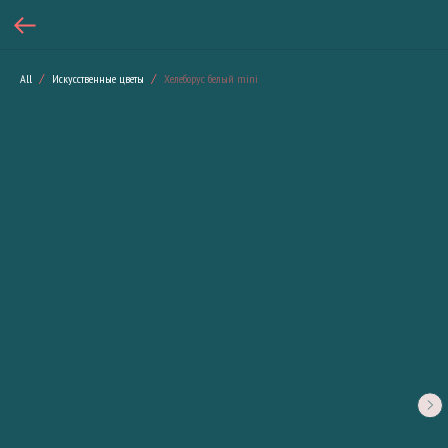
All
Искусственные цветы
Хелеборус белый mini